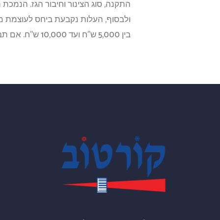
התקנה, סוג הצינור וחיבור הגז. הנמכת
בין 5,000 ש"ח ועד 10,000 ש"ח. אם תבחרו מזגן יוקרתי, המחיר יכול להגיע גם לכ-30,000 ש"ח.