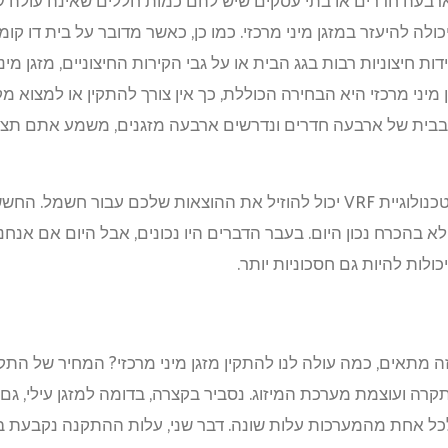
ה להיעזר במזגן מיני מרכזי. כמו כן, כאשר מדובר על בית דו קומ
ות חיצוניות רבות בגג הבית או על גבי הקירות החיצוניים, מזגן מי
ני מרכזי היא הבחירה הכוללת, כך אין צורך להתקין או למצוא מקו
בבית של ארבעה חדרים ונדרשים ארבעה מזגנים, משמע אתם תצטרכ
עם התקנת של טכנולוגיית VRF יכול להוזיל את ההוצאות שלכם עבור 
 בהכרח נכון היום. בעבר הדברים היו נכונים, אבל היום אם אנחנו
לות להיות גם חסכוניות יותר.
זה מתאים, כמה עולה לנו להתקין מזגן מיני מרכזי? המחיר של התק
רה ועוצמת מערכת המיזוג. נסביר בקצרה, בדומה למזגן עילי, גם ב
 לכל אחת מהמערכות עלות שונה. דבר שני, עלות ההתקנה נקבעת 